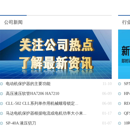
公司新闻
行
电动机保护器的主要功能
11-10
SP
高压液压软管HA7206 HA7210
06-09
HP
CLL-502 CLL系列单作用机械螺母锁定...
06-08
RE
马达电机保护器根据电流或电机功率大小来...
01-17
Q
SP-40A 液压切刀
01-07
1