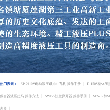
热门搜索：
EP-2110V电动液压母排冲孔机 操作手册
D-150S整体
偶合器液压拉马 操作方法
SWF-5法兰撑开器 操作手册
SFS-12
离器