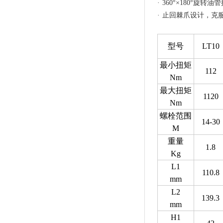
· 360°×180°
· 止回棘爪设计，
型号
LT10
最小扭矩
112
Nm
最大扭矩
1120
Nm
螺栓范围
14-30
M
重量
1.8
Kg
L1
110.8
mm
L2
139.3
mm
H1