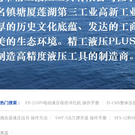
热门搜索：
EP-2110V电动液压母排冲孔机 操作手册
D-150S整体
偶合器液压拉马 操作方法
SWF-5法兰撑开器 操作手册
SFS-12
离器