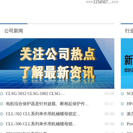
<<
<
1
2
3
4
5
6
7
...
>
>>
公司新闻
行
CLSG-5012 CLSG-1002 CLSG-...
06-08
SC
电机综合保护器是针对超载、断相起保护作...
01-17
HP
CLL-502 CLL系列单作用机械螺母锁定...
06-08
派
CLL-506 CLL系列单作用机械螺母锁...
06-08
Po