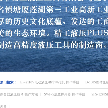
热门搜索：
EP-2110V电动液压母排冲孔机 操作手册
D-150S整体
偶合器液压拉马 操作方法
SWF-5法兰撑开器 操作手册
SFS-12
离器