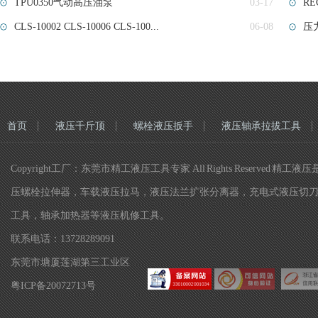
TPU0350气动高压油泵
03-17
RE
CLS-10002 CLS-10006 CLS-100...
06-08
压力
首页
液压千斤顶
螺栓液压扳手
液压轴承拉拔工具
Copyright工厂：东莞市精工液压工具专家 All Rights Re
压螺栓拉伸器，车载液压拉马，液压法兰扩张分离器，充电式液压切
工具，轴承加热器等液压机修工具。
联系电话：13728289091
东莞市塘厦莲湖第三工业区
粤ICP备20072713号